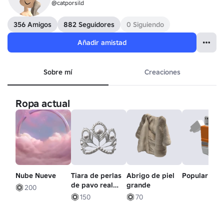
@catporsild
356 Amigos
882 Seguidores
0 Siguiendo
Añadir amistad
Sobre mí
Creaciones
Ropa actual
Nube Nueve
Tiara de perlas
Abrigo de piel
Popular - O
de pavo real
grande
200
con plumas
150
70