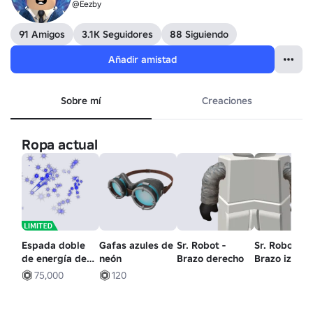
@Eezby
91 Amigos
3.1K Seguidores
88 Siguiendo
Añadir amistad
Sobre mí
Creaciones
Ropa actual
Espada doble
Gafas azules de
Sr. Robot -
Sr. Robot -
de energía de
neón
Brazo derecho
Brazo izqui
bioinjerto
75,000
120
especializada
gamma