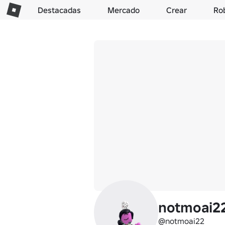
Destacadas
Mercado
Crear
Ro
notmoai2
@notmoai22