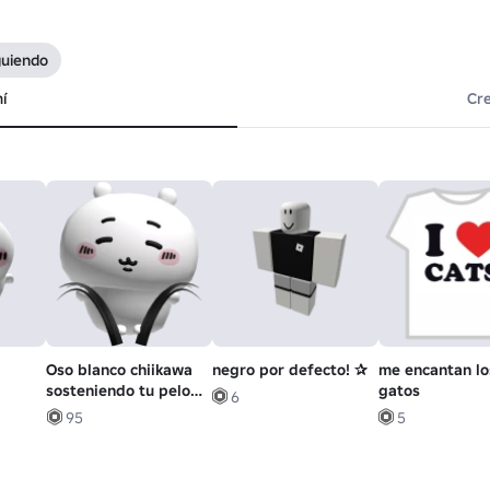
guiendo
í
Cr
Oso blanco chiikawa
negro por defecto! ✰
me encantan lo
sosteniendo tu pelo
gatos
6
en negro
95
5