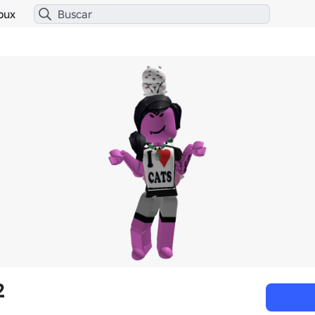
bux
2