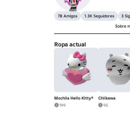
78 Amigos
1.3K Seguidores
3 Si
Sobre m
Ropa actual
Mochila Hello Kitty®
Chiikawa
199
95