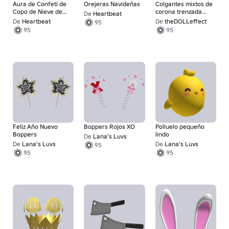
Aura de Confeti de
Orejeras Navideñas
Colgantes mixtos de
Copo de Nieve de
corona trenzada
De
Heartbeat
Navidad
roja [plata]
De
Heartbeat
De
theDOLLeffect
95
95
95
Feliz Año Nuevo
Boppers Rojos XO
Polluelo pequeño
Boppers
lindo
De
Lana's Luvs
De
Lana's Luvs
De
Lana's Luvs
95
95
95