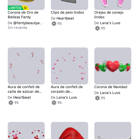
Corona de Oro de
Clips de pelo lindos
Orejas de conejo
Belleza Fenty
lindas
De
Heartbeat
De
@fentybeautyandskin
De
Lana's Luvs
95
Sin reventa
95
Aura de confeti de
Aura de confeti de
Corona de Navidad
caña de azúcar de
corazón de
De
Lana's Luvs
Navidad
caramelo rosa
De
Heartbeat
De
Lana's Luvs
95
95
95