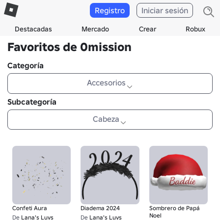
Registro
Iniciar sesión
Destacadas
Mercado
Crear
Robux
Favoritos de 0mission
Categoría
Accesorios
Subcategoría
Cabeza
Confeti Aura
Diadema 2024
Sombrero de Papá
Noel
De
Lana's Luvs
De
Lana's Luvs