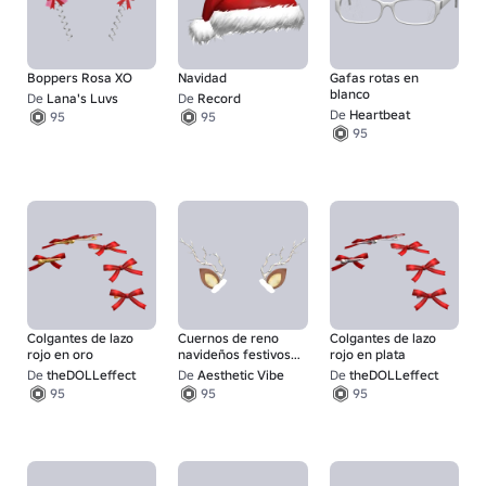
Boppers Rosa XO
Navidad
Gafas rotas en
blanco
De
Lana's Luvs
De
Record
De
Heartbeat
95
95
95
Colgantes de lazo
Cuernos de reno
Colgantes de lazo
rojo en oro
navideños festivos
rojo en plata
lindos
De
theDOLLeffect
De
Aesthetic Vibe
De
theDOLLeffect
95
95
95