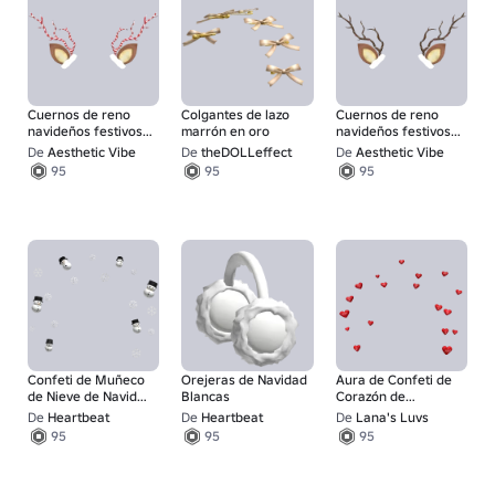
Cuernos de reno
Colgantes de lazo
Cuernos de reno
navideños festivos
marrón en oro
navideños festivos
lindos
lindos
De
Aesthetic Vibe
De
theDOLLeffect
De
Aesthetic Vibe
95
95
95
Confeti de Muñeco
Orejeras de Navidad
Aura de Confeti de
de Nieve de Navidad
Blancas
Corazón de
Aura
Caramelo Rojo
De
Heartbeat
De
Heartbeat
De
Lana's Luvs
95
95
95