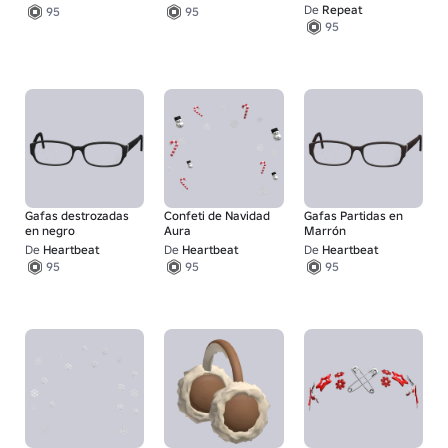
De
Repeat
95
95
95
Gafas destrozadas
Confeti de Navidad
Gafas Partidas en
en negro
Aura
Marrón
De
Heartbeat
De
Heartbeat
De
Heartbeat
95
95
95