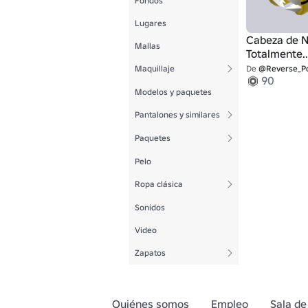
Fondos
Lugares
Cabeza de 
Mallas
Totalmente
Normal
Maquillaje
De
@Reverse_Pola
90
Modelos y paquetes
Pantalones y similares
Paquetes
Pelo
Ropa clásica
Sonidos
Video
Zapatos
Quiénes somos
Empleo
Sala de