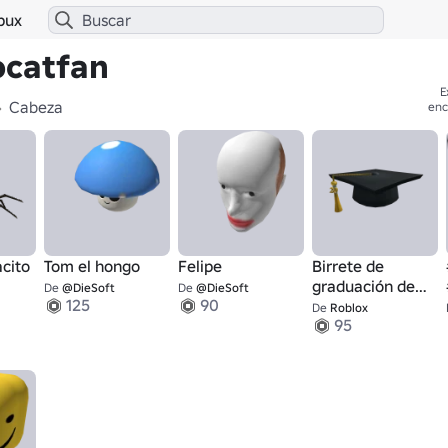
bux
ocatfan
E
Cabeza
enc
cito
Tom el hongo
Felipe
Birrete de
graduación de
De
@DieSoft
De
@DieSoft
125
90
2020
De
Roblox
95