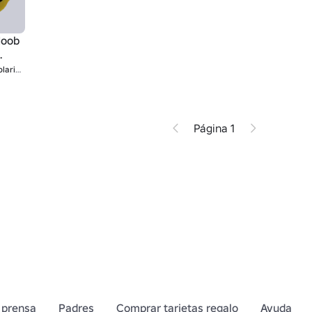
Noob
rity
Página 1
 prensa
Padres
Comprar tarjetas regalo
Ayuda