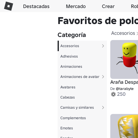
Destacadas
Mercado
Crear
Ro
Favoritos de pol
Accesorios
Categoría
Accesorios
Adhesivos
Animaciones
Animaciones de avatar
Araña Despa
Avatares
De
@tarabyte
250
Cabezas
Camisas y similares
Complementos
Emotes