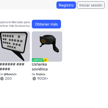
Registro
Iniciar sesión
xplora el Mercado para 

Obtener más
ontrar más Accesorios.
###### ###
Ushanka
####
soviética
De
@Beeism
De
Roblox
200
900K+