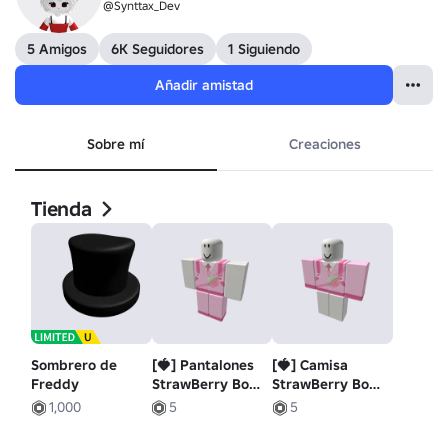
@Synttax_Dev
5 Amigos
6K Seguidores
1 Siguiendo
Añadir amistad
Sobre mí
Creaciones
Tienda
Sombrero de
[🍓] Pantalones
[🍓] Camisa
Freddy
StrawBerry Boy
StrawBerry Boy
V3 [🍓]
V3 [🍓]
1,000
5
5