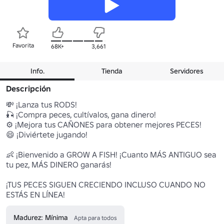
Favorita
68K+
3,661
Info.
Tienda
Servidores
Descripción
💸 ¡Lanza tus RODS!

🎣 ¡Compra peces, cultívalos, gana dinero!

⚙️ ¡Mejora tus CAÑONES para obtener mejores PECES!

😄 ¡Diviértete jugando!

👶 ¡Bienvenido a GROW A FISH! ¡Cuanto MÁS ANTIGUO sea 
tu pez, MÁS DINERO ganarás!

¡TUS PECES SIGUEN CRECIENDO INCLUSO CUANDO NO 
ESTÁS EN LÍNEA!
Madurez: Mínima
Apta para todos