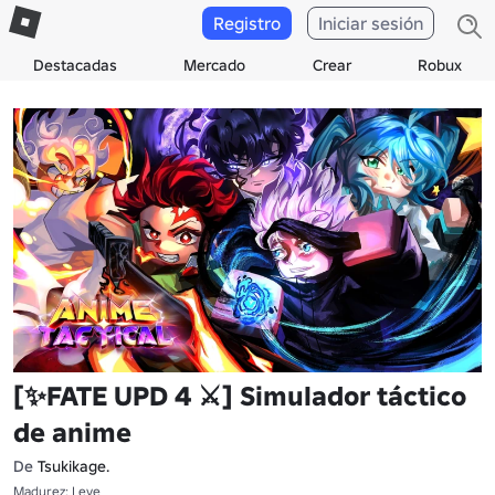
Registro
Iniciar sesión
Destacadas
Mercado
Crear
Robux
[✨FATE UPD 4 ⚔️] Simulador táctico
de anime
De
Tsukikage.
Madurez: Leve