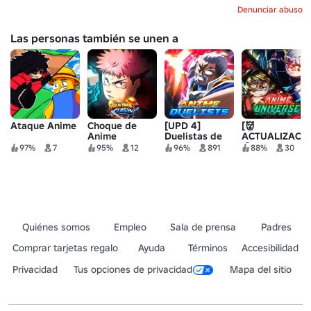
Denunciar abuso
Las personas también se unen a
Ataque Anime
Choque de
[UPD 4]
[👹
Anime
Duelistas de
ACTUALIZACI
Anime
1] Universo de
97%
7
95%
12
96%
891
88%
30
anime
Quiénes somos
Empleo
Sala de prensa
Padres
Comprar tarjetas regalo
Ayuda
Términos
Accesibilidad
Privacidad
Tus opciones de privacidad
Mapa del sitio