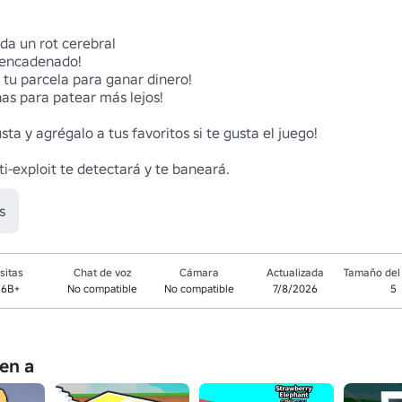
da un rot cerebral 

encadenado! 

tu parcela para ganar dinero! 

s para patear más lejos! 

ta y agrégalo a tus favoritos si te gusta el juego! 

ti-exploit te detectará y te baneará.
s
sitas
Chat de voz
Cámara
Actualizada
Tamaño del 
.6B+
No compatible
No compatible
7/8/2026
5
en a