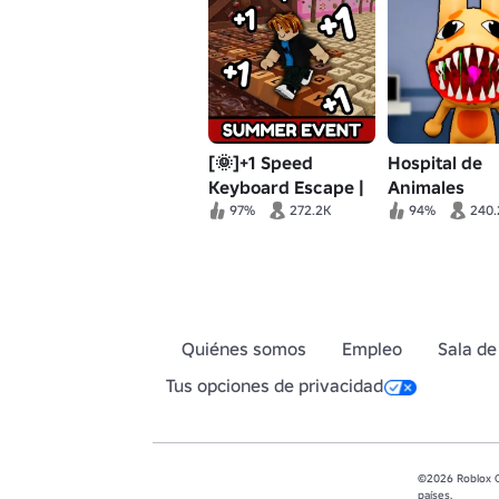
[🌞]+1 Speed
Hospital de
Keyboard Escape |
Animales
Candy & Chocolate
(Anomalía) 🧪
97%
272.2K
94%
240.
Quiénes somos
Empleo
Sala de
Tus opciones de privacidad
©2026 Roblox Co
países.