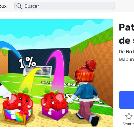
bux
Pat
de 
De
No 
Madure
Favorit