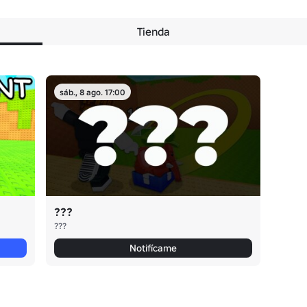
Tienda
sáb., 8 ago. 17:00
???
???
Notifícame