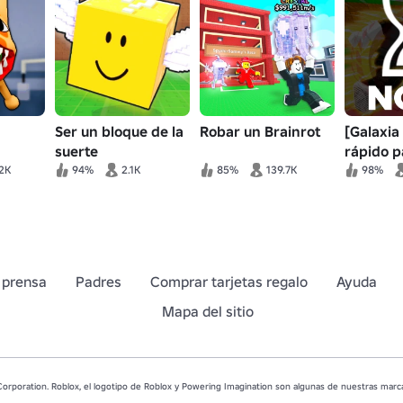
Ser un bloque de la
Robar un Brainrot
[Galaxia 
suerte
rápido p
ataques 
2K
94%
2.1K
85%
139.7K
98%
 prensa
Padres
Comprar tarjetas regalo
Ayuda
Mapa del sitio
rporation. Roblox, el logotipo de Roblox y Powering Imagination son algunas de nuestras marcas