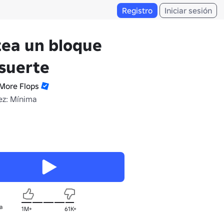
Registro
Iniciar sesión
ea un bloque
suerte
More Flops
z: Mínima
a
1M+
61K+