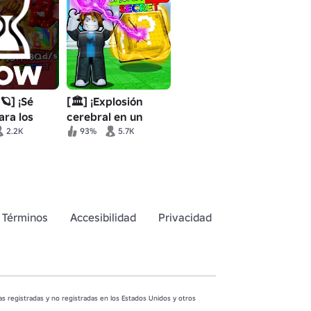
🪐] ¡Sé
[🏛️] ¡Explosión
ara los
cerebral en un
cerebrales!
bloque de suerte!
2.2K
93%
5.7K
Términos
Accesibilidad
Privacidad
 registradas y no registradas en los Estados Unidos y otros