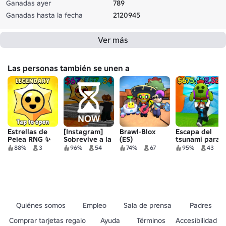
Ganadas ayer
789
Ganadas hasta la fecha
2120945
Ver más
Las personas también se unen a
Estrellas de
[Instagram]
Brawl-Blox
Escapa del
Pelea RNG ✨
Sobrevive a la
(ES)
tsunami para
lava para los
Brawl Stars
88%
3
96%
54
74%
67
95%
43
luchadores! 🔥
Quiénes somos
Empleo
Sala de prensa
Padres
Comprar tarjetas regalo
Ayuda
Términos
Accesibilidad