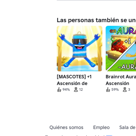
Las personas también se un
[MASCOTES] +1
Brainrot Aur
Ascensión de
Ascensión
rotación cerebral
94%
12
59%
3
de aura
Quiénes somos
Empleo
Sala de