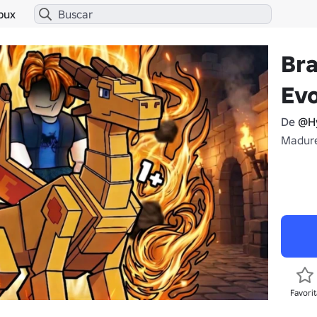
bux
Bra
Evo
De
@Hy
Madure
Favorit