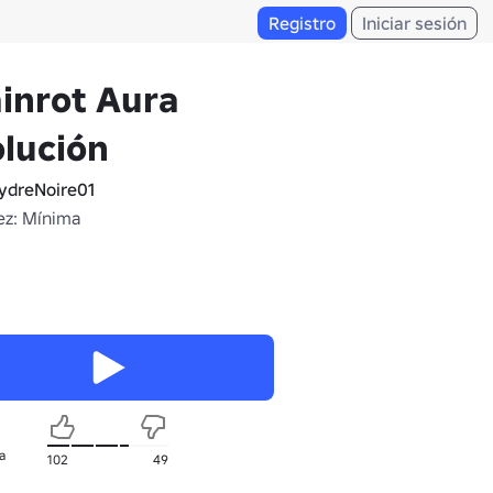
Registro
Iniciar sesión
inrot Aura
lución
dreNoire01
z: Mínima
a
102
49