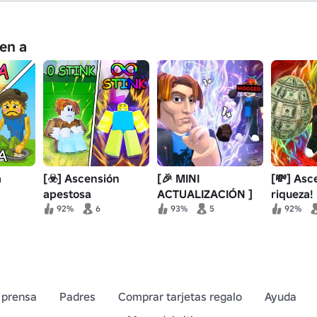
en a
a
[☣️] Ascensión
[🎉 MINI
[💸] Asc
apestosa
ACTUALIZACIÓN ]
riqueza!
Aura Mog
92%
6
93%
5
92%
 prensa
Padres
Comprar tarjetas regalo
Ayuda