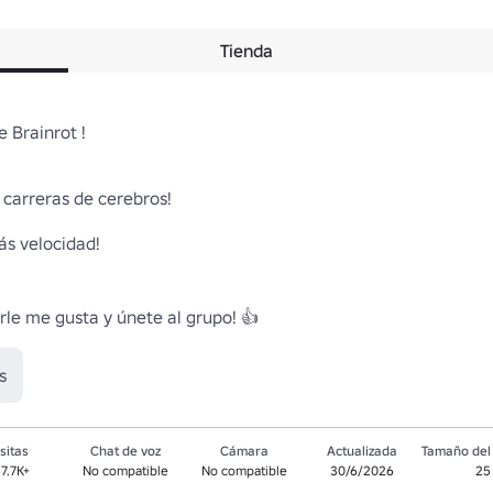
Tienda
Brainrot ! 

carreras de cerebros!

s velocidad!

arle me gusta y únete al grupo! 👍
s
sitas
Chat de voz
Cámara
Actualizada
Tamaño del 
7.7K+
No compatible
No compatible
30/6/2026
25