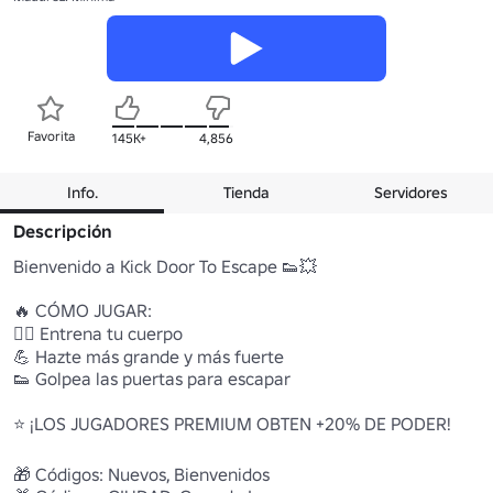
Favorita
145K+
4,856
Info.
Tienda
Servidores
Descripción
Bienvenido a Kick Door To Escape 👟💥 

🔥 CÓMO JUGAR:

🏋️‍♂️ Entrena tu cuerpo 

💪 Hazte más grande y más fuerte 

👟 Golpea las puertas para escapar 

⭐ ¡LOS JUGADORES PREMIUM OBTEN +20% DE PODER!

🎁 Códigos: Nuevos, Bienvenidos 
