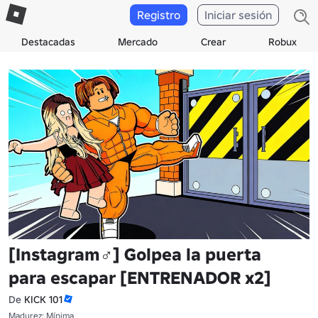
Registro
Iniciar sesión
Destacadas
Mercado
Crear
Robux
[Instagram‍♂️] Golpea la puerta
para escapar [ENTRENADOR x2]
De
KICK 101
Madurez: Mínima