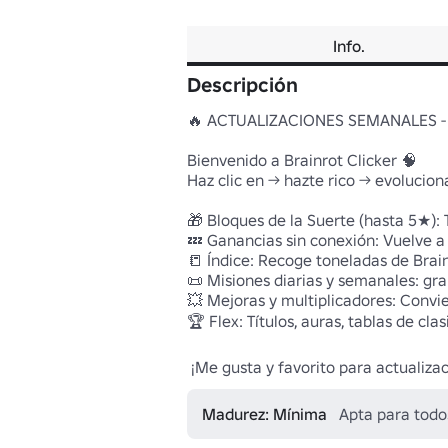
Info.
Descripción
🔥 ACTUALIZACIONES SEMANALES - ¡T
Bienvenido a Brainrot Clicker 🧠

Haz clic en → hazte rico → evolucio
🎁 Bloques de la Suerte (hasta 5★): 
💤 Ganancias sin conexión: Vuelve a
📒 Índice: Recoge toneladas de Brain
📜 Misiones diarias y semanales: gr
💥 Mejoras y multiplicadores: Convie
🏆 Flex: Títulos, auras, tablas de clas
Madurez: Mínima
Apta para todo