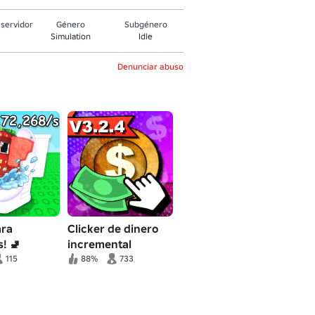
servidor
Género
Subgénero
Simulation
Idle
Denunciar abuso
ara
Clicker de dinero
s! 🚽
incremental
115
88%
733