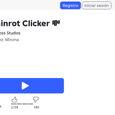
Registro
Iniciar sesión
inrot Clicker 💸
oss Studios
z: Mínima
a
2,128
585