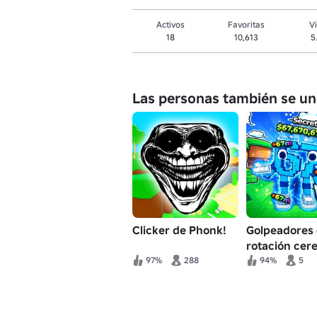
Activos
Favoritas
Vi
18
10,613
5
Las personas también se un
Clicker de Phonk!
Golpeadores
rotación cer
97%
288
94%
5