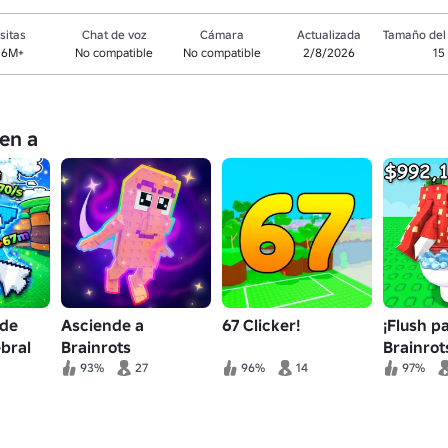
sitas
Chat de voz
Cámara
Actualizada
Tamaño del 
.6M+
No compatible
No compatible
2/8/2026
15
en a
 de
Asciende a
67 Clicker!
¡Flush p
ebral
Brainrots
Brainrot
93%
27
96%
14
97%