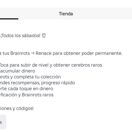
Tienda
odos los sábados! ⏰

na tus Brainrots → Renace para obtener poder permanente.

Toca para subir de nivel y obtener cerebros raros

 acumular dinero

rots y completa tu colección

andes recompensas, progreso rápido

rte cada toque en dinero

ificación y Brainrots raros

s