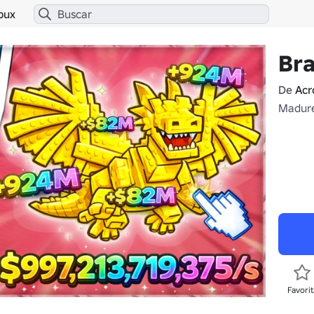
bux
Bra
De
Acr
Madure
Favorit