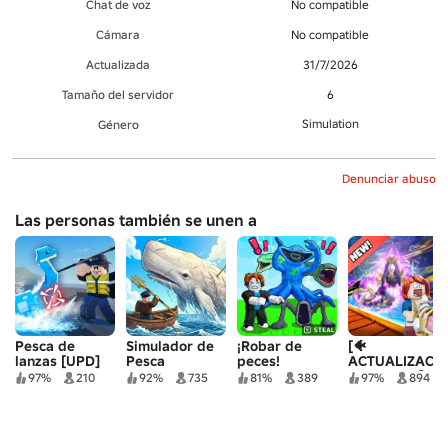
Chat de voz
No compatible
Cámara
No compatible
Actualizada
31/7/2026
Tamaño del servidor
6
Simulation
Género
Denunciar abuso
Las personas también se unen a
Pesca de
Simulador de
¡Robar de
[🐠
lanzas [UPD]
Pesca
peces!
ACTUALIZACI
DE SIRENA]
97%
210
92%
735
81%
389
97%
894
Caza peces
gigantes