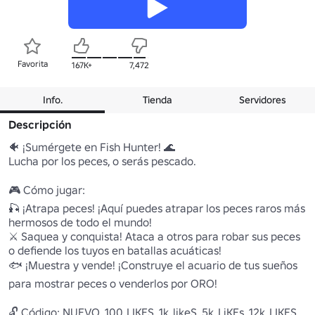
Favorita
167K+
7,472
Info.
Tienda
Servidores
Descripción
🐠 ¡Sumérgete en Fish Hunter! 🌊 

Lucha por los peces, o serás pescado.

🎮 Cómo jugar: 

🎣 ¡Atrapa peces! ¡Aquí puedes atrapar los peces raros más 
hermosos de todo el mundo! 

⚔️ Saquea y conquista! Ataca a otros para robar sus peces 
o defiende los tuyos en batallas acuáticas! 

🐟 ¡Muestra y vende! ¡Construye el acuario de tus sueños 
para mostrar peces o venderlos por ORO! 

🔓 Código: NUEVO, 100_LIKES, 1k_likeS, 5k_LiKEs, 12k_LIKES, 