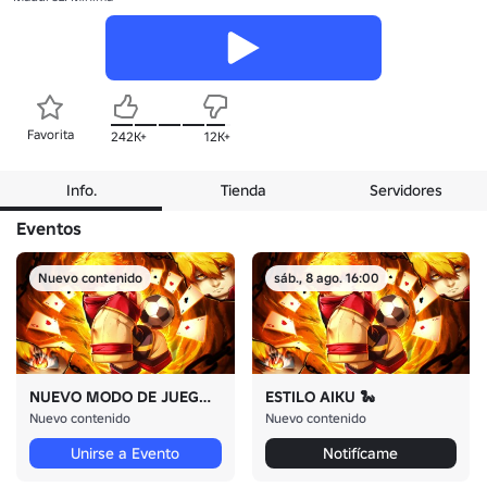
Favorita
242K+
12K+
Info.
Tienda
Servidores
Eventos
Nuevo contenido
sáb., 8 ago. 16:00
NUEVO MODO DE JUEGO + AA
ESTILO AIKU 🐍
Nuevo contenido
Nuevo contenido
Unirse a Evento
Notifícame