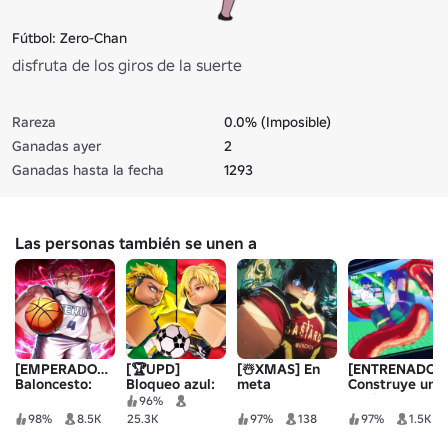
Fútbol: Zero-Chan
disfruta de los giros de la suerte
Rareza
0.0% (Imposible)
Ganadas ayer
2
Ganadas hasta la fecha
1293
Las personas también se unen a
[EMPERADOR⚡]
[🏆UPD]
[☃️XMAS] En
[ENTRENADORE
Baloncesto:
Bloqueo azul:
meta
Construye un
Cero
Rivales
equipo de
96%
bloqueo azul!
98%
8.5K
25.3K
97%
138
97%
1.5K