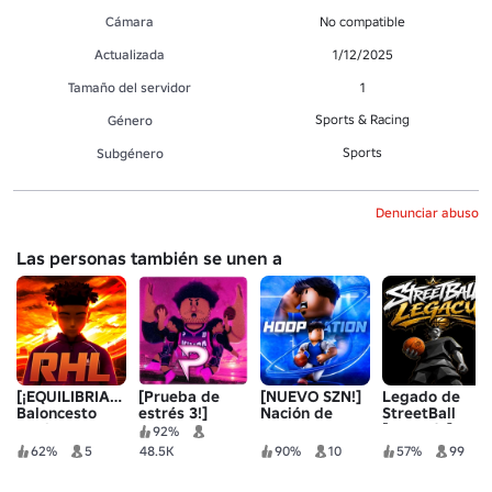
Cámara
No compatible
Actualizada
1/12/2025
Tamaño del servidor
1
Sports & Racing
Género
Sports
Subgénero
Denunciar abuso
Las personas también se unen a
[¡EQUILIBRIANDO!]
[Prueba de
[NUEVO SZN!]
Legado de
Baloncesto
estrés 3!]
Nación de
StreetBall
realista
Baloncesto
Aros 2
[Pre-alfa]
92%
práctico
62%
5
48.5K
90%
10
57%
99