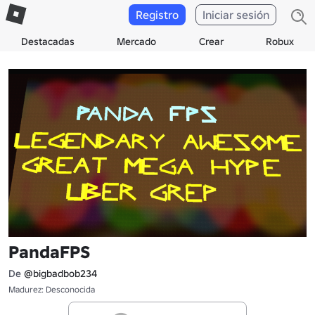
Registro
Iniciar sesión
Destacadas
Mercado
Crear
Robux
PandaFPS
De
@bigbadbob234
Madurez: Desconocida