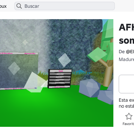
bux
AFK
so
De
@El
Madure
Esta e
no está
Favorit