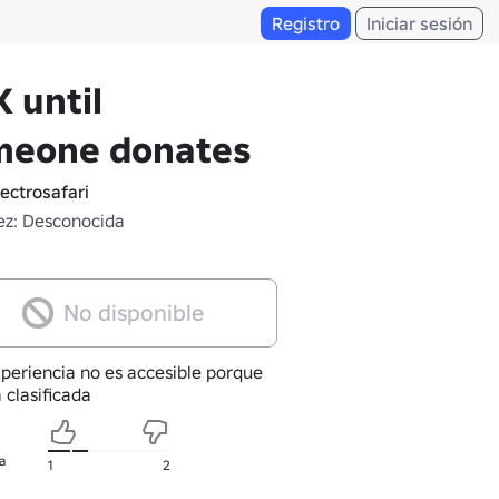
Registro
Iniciar sesión
 until
meone donates
ectrosafari
z: Desconocida
No disponible
xperiencia no es accesible porque
 clasificada
a
1
2