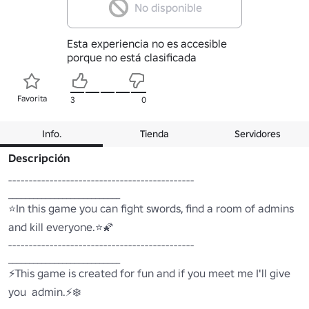
No disponible
Esta experiencia no es accesible
porque no está clasificada
Favorita
3
0
Info.
Tienda
Servidores
Descripción
---------------------------------------------

___________________________

⭐In this game you can fight swords, find a room of admins 
and kill everyone.⭐🌠

---------------------------------------------

___________________________

⚡This game is created for fun and if you meet me I'll give 
you  admin.⚡❄️
