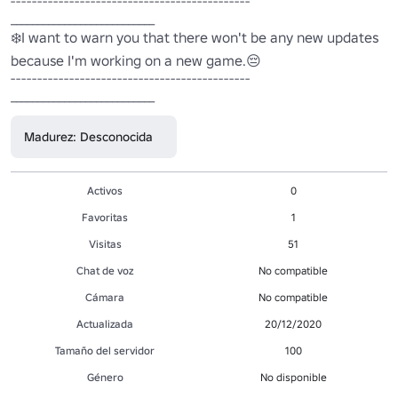
---------------------------------------------

___________________________

❄️I want to warn you that there won't be any new updates 
because I'm working on a new game.😔

---------------------------------------------

Madurez: Desconocida
Activos
0
Favoritas
1
Visitas
51
Chat de voz
No compatible
Cámara
No compatible
Actualizada
20/12/2020
Tamaño del servidor
100
Género
No disponible