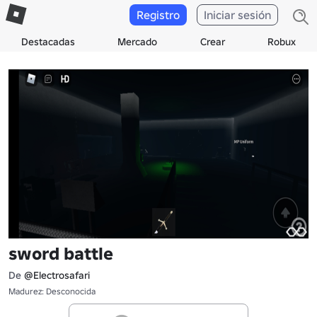
Registro
Iniciar sesión
Destacadas
Mercado
Crear
Robux
sword battle
De
@Electrosafari
Madurez: Desconocida