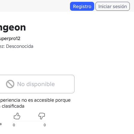
Registro
Iniciar sesión
ngeon
perpro12
z: Desconocida
No disponible
xperiencia no es accesible porque
 clasificada
a
0
0