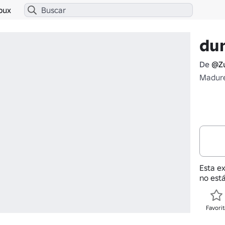
bux
du
De
@Zu
Madure
Esta e
no está
Favorit