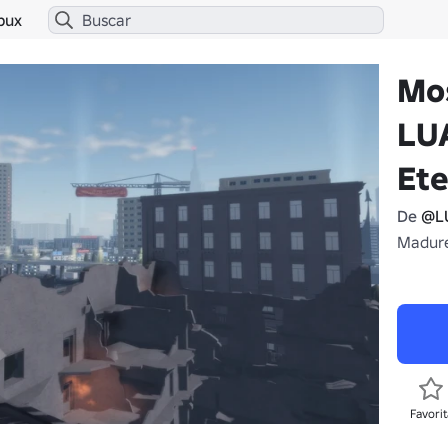
bux
Mos
LU
Et
De
@L
Madure
Favorit