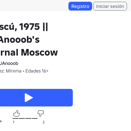
Registro
Iniciar sesión
cú, 1975 ||
Anooob's
ernal Moscow
UAnooob
z: Mínima • Edades 16+
a
7
2