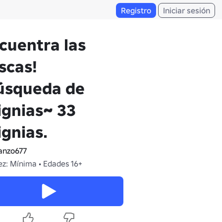
Registro
Iniciar sesión
cuentra las
scas!
úsqueda de
ignias~ 33
ignias.
nzo677
z: Mínima • Edades 16+