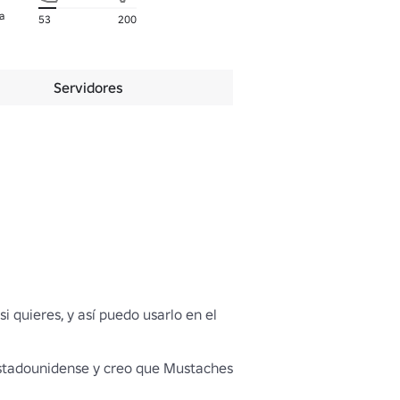
a
53
200
Servidores
i quieres, y así puedo usarlo en el 
estadounidense y creo que Mustaches 