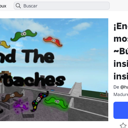
bux
¡En
mo
~B
ins
ins
De
@ha
Madure