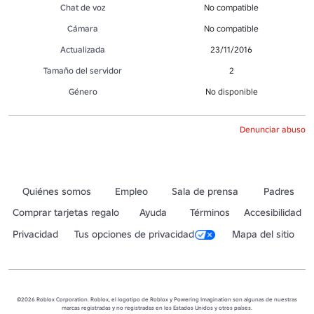
Chat de voz
No compatible
Cámara
No compatible
Actualizada
23/11/2016
Tamaño del servidor
2
Género
No disponible
Denunciar abuso
Quiénes somos
Empleo
Sala de prensa
Padres
Comprar tarjetas regalo
Ayuda
Términos
Accesibilidad
Privacidad
Tus opciones de privacidad
Mapa del sitio
©2026 Roblox Corporation. Roblox, el logotipo de Roblox y Powering Imagination son algunas de nuestras
marcas registradas y no registradas en los Estados Unidos y otros países.