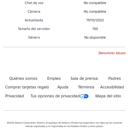
Chat de voz
No compatible
Cámara
No compatible
Actualizada
19/10/2022
Tamaño del servidor
100
Género
No disponible
Denunciar abuso
Quiénes somos
Empleo
Sala de prensa
Padres
Comprar tarjetas regalo
Ayuda
Términos
Accesibilidad
Privacidad
Tus opciones de privacidad
Mapa del sitio
©2026 Roblox Corporation. Roblox, el logotipo de Roblox y Powering Imagination son algunas de nuestras
marcas registradas y no registradas en los Estados Unidos y otros países.