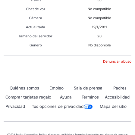
Chat de voz
No compatible
Cámara
No compatible
Actualizada
19/1/2011
Tamaño del servidor
20
Género
No disponible
Denunciar abuso
Quiénes somos
Empleo
Sala de prensa
Padres
Comprar tarjetas regalo
Ayuda
Términos
Accesibilidad
Privacidad
Tus opciones de privacidad
Mapa del sitio
©2026 Roblox Corporation. Roblox, el logotipo de Roblox y Powering Imagination son algunas de nuestras