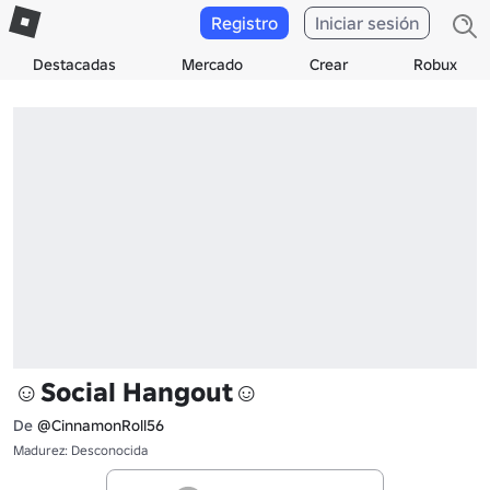
Registro
Iniciar sesión
Destacadas
Mercado
Crear
Robux
☺Social Hangout☺
De
@CinnamonRoll56
Madurez: Desconocida