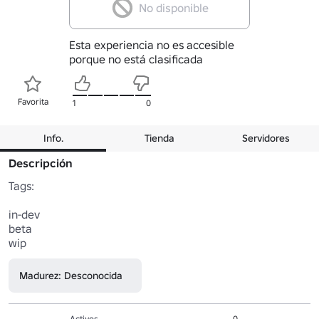
No disponible
Esta experiencia no es accesible
porque no está clasificada
Favorita
1
0
Info.
Tienda
Servidores
Descripción
Tags:

in-dev

beta

wip
Madurez: Desconocida
Activos
0