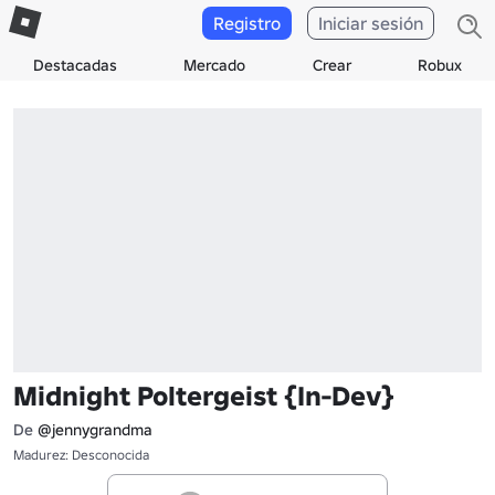
Registro
Iniciar sesión
Destacadas
Mercado
Crear
Robux
Midnight Poltergeist {In-Dev}
De
@jennygrandma
Madurez: Desconocida