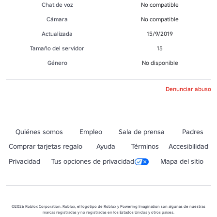
Chat de voz
No compatible
Cámara
No compatible
Actualizada
15/9/2019
Tamaño del servidor
15
Género
No disponible
Denunciar abuso
Quiénes somos
Empleo
Sala de prensa
Padres
Comprar tarjetas regalo
Ayuda
Términos
Accesibilidad
Privacidad
Tus opciones de privacidad
Mapa del sitio
©2026 Roblox Corporation. Roblox, el logotipo de Roblox y Powering Imagination son algunas de nuestras
marcas registradas y no registradas en los Estados Unidos y otros países.