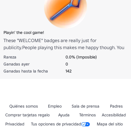
Playin' the cool game!
These "WELCOME" badges are really just for
publicity.People playing this makes me happy though. You
did me a feels-good.
Rareza
0.0% (Imposible)
Ganadas ayer
0
Ganadas hasta la fecha
142
Quiénes somos
Empleo
Sala de prensa
Padres
Comprar tarjetas regalo
Ayuda
Términos
Accesibilidad
Privacidad
Tus opciones de privacidad
Mapa del sitio