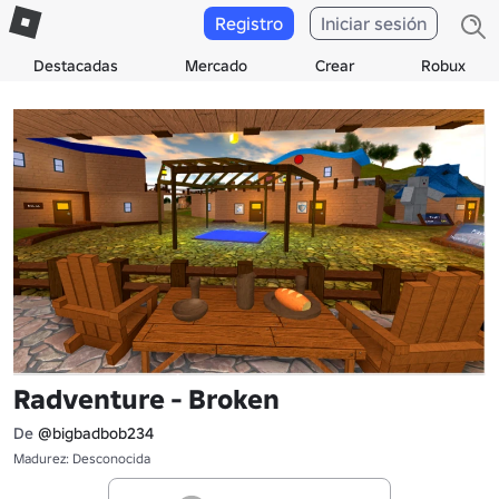
Registro
Iniciar sesión
Destacadas
Mercado
Crear
Robux
Radventure - Broken
De
@bigbadbob234
Madurez: Desconocida