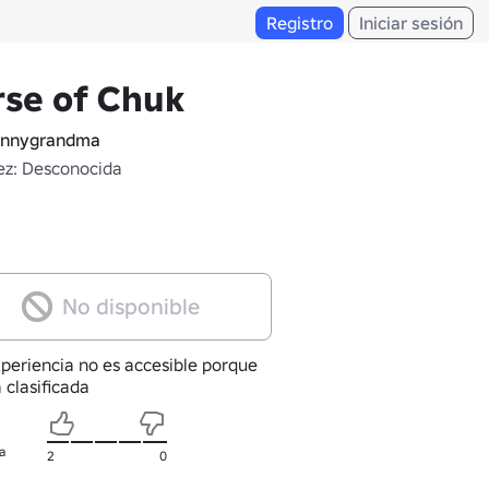
Registro
Iniciar sesión
se of Chuk
ennygrandma
z: Desconocida
No disponible
xperiencia no es accesible porque
 clasificada
a
2
0