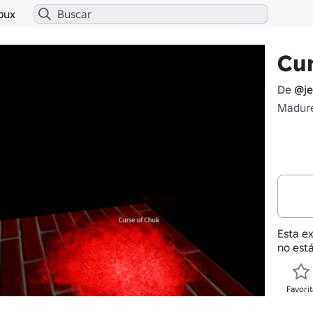
bux
Cur
De
@j
Madure
Esta e
no está
Favorit