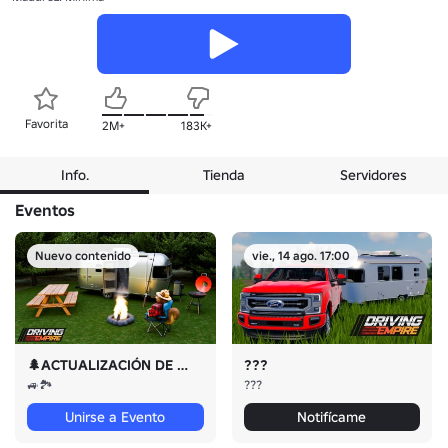
Favorita
2M+
183K+
Info.
Tienda
Servidores
Eventos
Nuevo contenido
vie., 14 ago. 17:00
🌲ACTUALIZACIÓN DE OFFROAD YA DISPONIBLE🌲
???
🚙🏞️
???
Unirse a Evento
Notifícame