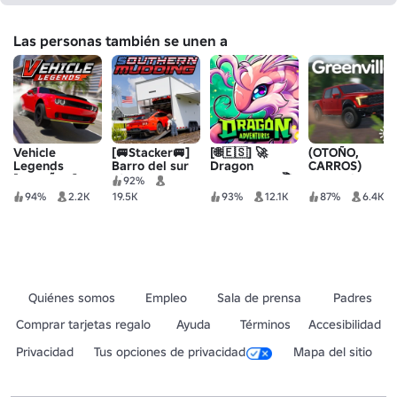
Las personas también se unen a
Vehicle
[🚐Stacker🚐]
[🌐🇪🇸] 🚀
(OTOÑO,
Legends
Barro del sur
Dragon
CARROS)
[ESPAÑOL]
🚜 Todoterreno
adventures 🐉
Greenville
92%
Evento
94%
2.2K
19.5K
93%
12.1K
87%
6.4K
Galactico
Quiénes somos
Empleo
Sala de prensa
Padres
Comprar tarjetas regalo
Ayuda
Términos
Accesibilidad
Privacidad
Tus opciones de privacidad
Mapa del sitio