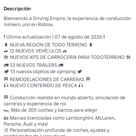
Descripción
Bienvenido a Driving Empire, la experiencia de conducción 
número uno en Roblox. 

❗ Última actualización | 07 de agosto de 2026 ❗ 

🌲 NUEVA REGIÓN DE TODO TERRENO 🌲

🚙 12 NUEVOS VEHÍCULOS 🚙

🛠️ NUEVOS KITS DE CARROCERÍA PARA TODOTERRENO 🛠️ 

🚛 33 NUEVOS TRÁILERS 🚛

🏕️ 13 nuevos objetos de camping 🏕️ 

🏁 REMODELACIONES DE CARRERAS 🏁

🎣 NUEVO CONTENIDO DE PESCA 🎣

🏁 Conducción realista en mundo abierto, simulación de 
carreras y experiencia de rol. 

🏎️ Más de 300 coches y barcos para elegir 

🪪 Marcas licenciadas como Lamborghini, McLaren, 
Porsche, Audi y más! 

🎨 Personalización profunda de coches, ajustes y 