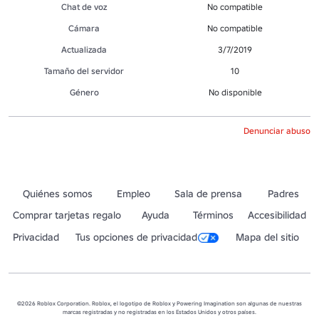
Chat de voz
No compatible
Cámara
No compatible
Actualizada
3/7/2019
Tamaño del servidor
10
Género
No disponible
Denunciar abuso
Quiénes somos
Empleo
Sala de prensa
Padres
Comprar tarjetas regalo
Ayuda
Términos
Accesibilidad
Privacidad
Tus opciones de privacidad
Mapa del sitio
©2026 Roblox Corporation. Roblox, el logotipo de Roblox y Powering Imagination son algunas de nuestras
marcas registradas y no registradas en los Estados Unidos y otros países.