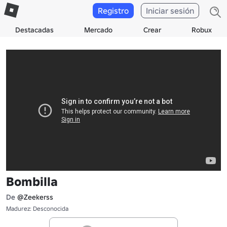
Registro
Iniciar sesión
Destacadas
Mercado
Crear
Robux
Bombilla
De
@Zeekerss
Madurez: Desconocida