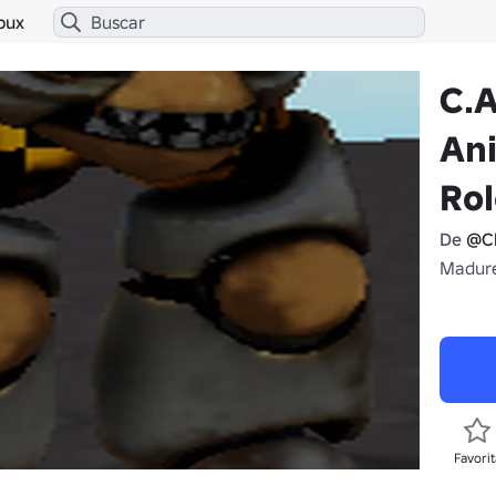
bux
C.A
An
Rol
De
@Ch
Madure
Favorit