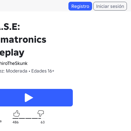
Registro
Iniciar sesión
.S.E:
imatronics
eplay
iroTheSkunk
z: Moderada • Edades 16+
a
486
63