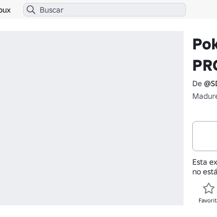
bux
Po
PR
De
@S
Madure
Esta e
no está
Favorit