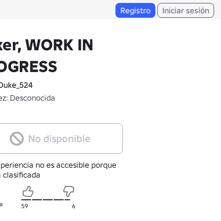
Registro
Iniciar sesión
ker, WORK IN
OGRESS
Duke_524
z: Desconocida
No disponible
xperiencia no es accesible porque
 clasificada
a
59
6