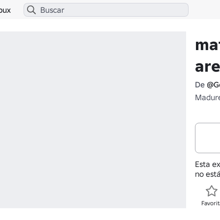
bux
ma
ar
De
@Go
Madure
Esta e
no está
Favorit