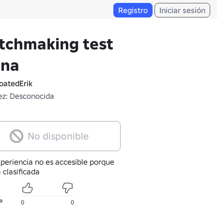
Registro
Iniciar sesión
tchmaking test
ena
atedErik
z: Desconocida
No disponible
xperiencia no es accesible porque
 clasificada
a
0
0