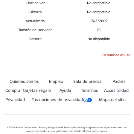
Chat de voz
No compatible
Cámara
No compatible
Actualizada
15/5/2009
Tamaño del servidor
10
Género
No disponible
Denunciar abuso
Quiénes somos
Empleo
Sala de prensa
Padres
Comprar tarjetas regalo
Ayuda
Términos
Accesibilidad
Privacidad
Tus opciones de privacidad
Mapa del sitio
©2026 Roblox Corporation. Roblox, el logotipo de Roblox y Powering Imagination son algunas de nuestras
marcas registradas y no registradas en los Estados Unidos y otros países.