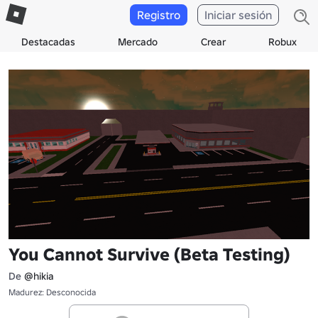
Registro
Iniciar sesión
Destacadas
Mercado
Crear
Robux
You Cannot Survive (Beta Testing)
De
@hikia
Madurez: Desconocida