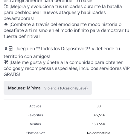
estratégicamente para defender tu base!

🚀 ¡Mejora y evoluciona tus unidades durante la batalla 
para desbloquear nuevos ataques y habilidades 
devastadoras!

🔥 ¡Combate a través del emocionante modo historia o 
desafíate a ti mismo en el modo infinito para demostrar tu 
fuerza definitiva!

📱💻 ¡Juega en **Todos los Dispositivos** y defiende tu 
territorio con amigos!

🎁 ¡Dale me gusta y únete a la comunidad para obtener 
códigos y recompensas especiales, incluidos servidores VIP 
GRATIS!
Madurez: Mínima
Violencia (Ocasional/Leve)
Activos
33
Favoritas
377,514
Visitas
153.6M+
Chat de voz
No compatible