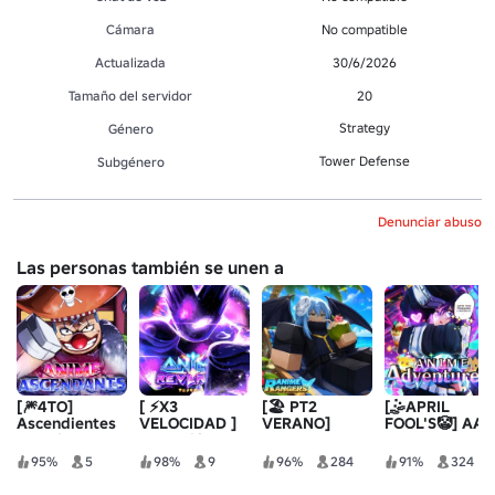
Cámara
No compatible
Actualizada
30/6/2026
Tamaño del servidor
20
Strategy
Género
Tower Defense
Subgénero
Denunciar abuso
Las personas también se unen a
[🎆4TO]
[ ⚡️X3
[🏖️ PT2
[🤹APRIL
Ascendientes
VELOCIDAD ]
VERANO]
FOOL'S🤡] AA
de anime
Reversión de
Re:Rangers X
anime
95%
5
98%
9
96%
284
91%
324