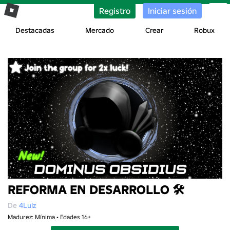
Registro
Iniciar sesión
Destacadas
Mercado
Crear
Robux
REFORMA EN DESARROLLO 🛠️
De
4Lulz
Madurez: Mínima • Edades 16+