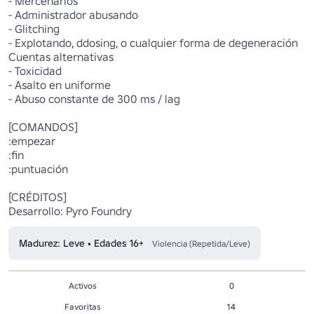
- Mercenarios

- Administrador abusando

- Glitching

- Explotando, ddosing, o cualquier forma de degeneración

Cuentas alternativas

- Toxicidad

- Asalto en uniforme

- Abuso constante de 300 ms / lag

[COMANDOS]

:empezar

:fin

:puntuación

[CRÉDITOS]

Desarrollo: Pyro Foundry
Madurez: Leve • Edades 16+
Violencia (Repetida/Leve)
Activos
0
Favoritas
14