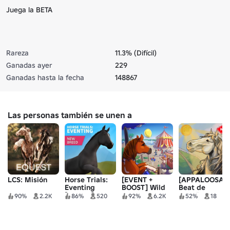
Juega la BETA
Rareza
11.3% (Difícil)
Ganadas ayer
229
Ganadas hasta la fecha
148867
Las personas también se unen a
LCS: Misión
Horse Trials:
[EVENT +
[APPALOOSAS
Eventing
BOOST] Wild
Beat de
[ALPHA]
Horse Islands
pezuña
90%
2.2K
86%
520
92%
6.2K
52%
18
🎪🎉