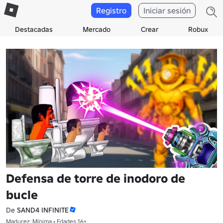
Registro
Iniciar sesión
Destacadas
Mercado
Crear
Robux
Defensa de torre de inodoro de
bucle
De
SAND4 INFINITE
Madurez: Mínima • Edades 16+