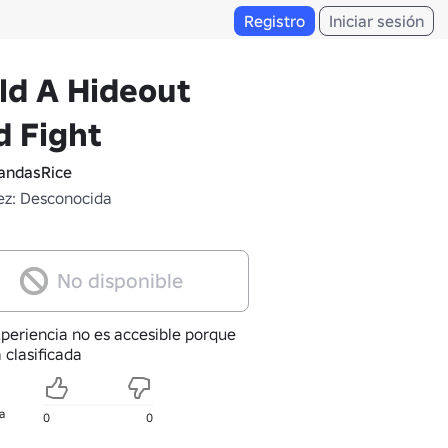
Registro
Iniciar sesión
ld A Hideout
 Fight
ndasRice
z: Desconocida
No disponible
xperiencia no es accesible porque
 clasificada
a
0
0