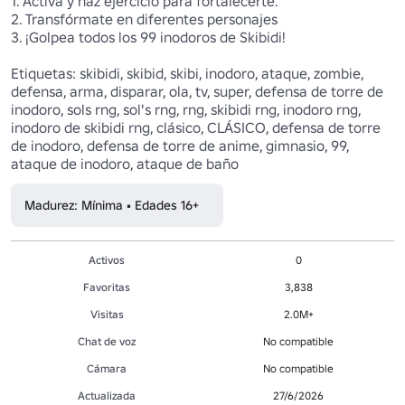
1. Activa y haz ejercicio para fortalecerte.

2. Transfórmate en diferentes personajes

3. ¡Golpea todos los 99 inodoros de Skibidi!

Etiquetas: skibidi, skibid, skibi, inodoro, ataque, zombie, 
defensa, arma, disparar, ola, tv, super, defensa de torre de 
inodoro, sols rng, sol's rng, rng, skibidi rng, inodoro rng, 
inodoro de skibidi rng, clásico, CLÁSICO, defensa de torre 
de inodoro, defensa de torre de anime, gimnasio, 99, 
ataque de inodoro, ataque de baño 
Madurez: Mínima • Edades 16+
Activos
0
Favoritas
3,838
Visitas
2.0M+
Chat de voz
No compatible
Cámara
No compatible
Actualizada
27/6/2026