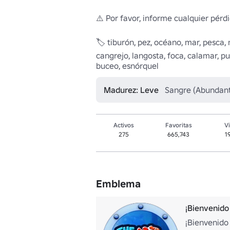
⚠️ Por favor, informe cualquier pérdi
🏷️ tiburón, pez, océano, mar, pesca, 
cangrejo, langosta, foca, calamar, pu
buceo, esnórquel 
Madurez: Leve
Sangre (Abundante
Activos
Favoritas
Vi
275
665,743
1
Emblema
¡Bienvenido 
¡Bienvenido 