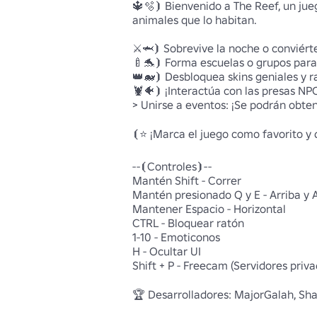
🔱🫧⦘ Bienvenido a The Reef, un jueg
animales que lo habitan. 

⚔️🦈⦘ Sobrevive la noche o conviért
🍼🐬⦘ Forma escuelas o grupos para 
👑🐋⦘ Desbloquea skins geniales y rar
🦞🐠⦘ ¡Interactúa con las presas NP
> Unirse a eventos: ¡Se podrán obten
⦗⭐ ¡Marca el juego como favorito y 
--⦗Controles⦘--

Mantén Shift - Correr

Mantén presionado Q y E - Arriba y A
Mantener Espacio - Horizontal 

CTRL - Bloquear ratón 

1-10 - Emoticonos

H - Ocultar UI 

Shift + P - Freecam (Servidores privad
🏆 Desarrolladores: MajorGalah, Shar