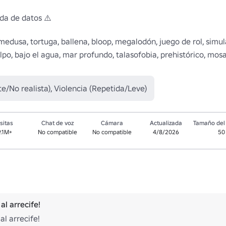
da de datos ⚠️

medusa, tortuga, ballena, bloop, megalodón, juego de rol, simulado
lpo, bajo el agua, mar profundo, talasofobia, prehistórico, mosas
/No realista), Violencia (Repetida/Leve)
sitas
Chat de voz
Cámara
Actualizada
Tamaño del 
9.1M+
No compatible
No compatible
4/8/2026
50
al arrecife!
al arrecife!