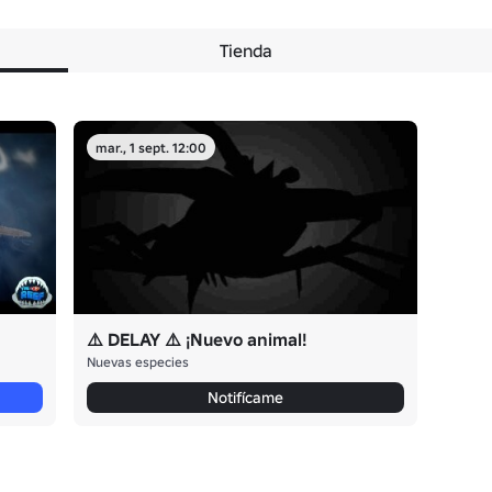
Tienda
mar., 1 sept. 12:00
⚠️ DELAY ⚠️ ¡Nuevo animal!
Nuevas especies
Notifícame