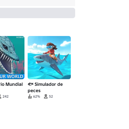
io Mundial
🐟 Simulador de
peces
242
62%
52