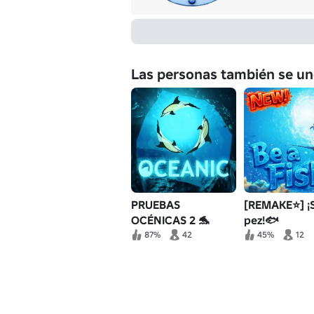
Las personas también se un
PRUEBAS
[REMAKE⭐] ¡
OCÉNICAS 2 🐬
pez!🐟
87%
42
45%
12