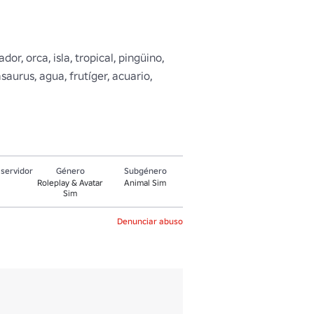
r, orca, isla, tropical, pingüino, 
aurus, agua, frutíger, acuario, 
servidor
Género
Subgénero
Roleplay & Avatar
Animal Sim
Sim
Denunciar abuso