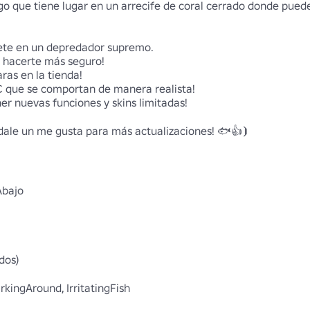
o que tiene lugar en un arrecife de coral cerrado donde puedes
ete en un depredador supremo. 

hacerte más seguro! 

as en la tienda! 

C que se comportan de manera realista! 

er nuevas funciones y skins limitadas!

dale un me gusta para más actualizaciones! 🐟👍⦘ 

bajo

os)

kingAround, IrritatingFish
