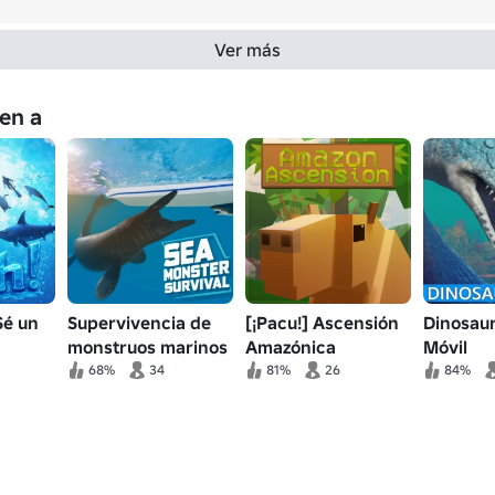
Ver más
en a
Sé un
Supervivencia de
[¡Pacu!] Ascensión
Dinosaur
monstruos marinos
Amazónica
Móvil
🦈
68%
34
81%
26
84%