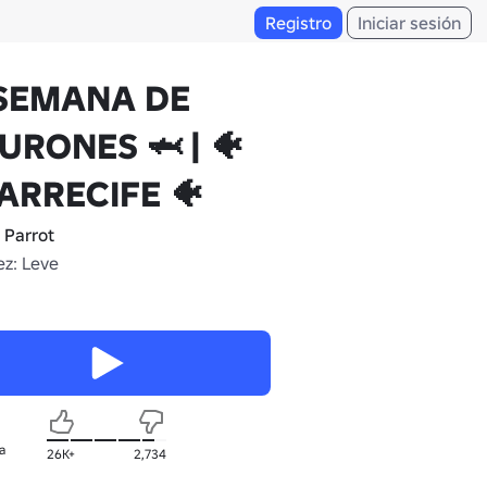
Registro
Iniciar sesión
 SEMANA DE
URONES 🦈 | 🐠
 ARRECIFE 🐠
 Parrot
z: Leve
a
26K+
2,734