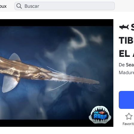
bux
🦈
TIB
EL
De
Sea
Madure
Favorit