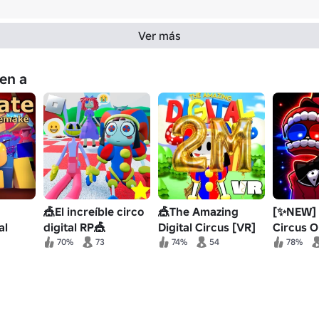
Ver más
en a
🎪El increíble circo
🎪The Amazing
[✨NEW] D
al
digital RP🎪
Digital Circus [VR]
Circus O
rco 1:1
[VOICE CHAT]
70%
73
74%
54
78%