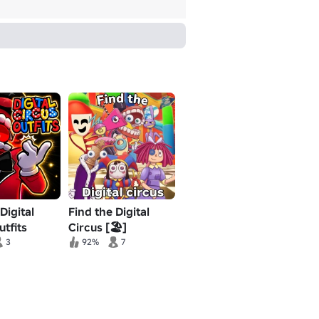
igital
Find the Digital
utfits
Circus [🏖️]
3
92%
7