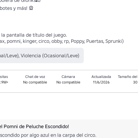
olera de Glonks🎳 

botes y más! 🎡

a pantalla de título del juego.

 jax, pomni, kinger, circo, obby, rp, Poppy, Puertas, Sprunki)
al/Leve), Violencia (Ocasional/Leve)
sitas
Chat de voz
Cámara
Actualizada
Tamaño del 
2.9M+
No compatible
No compatible
11/6/2026
30
el Pomni de Peluche Escondido!
escondido por algo azul en la carpa del circo.