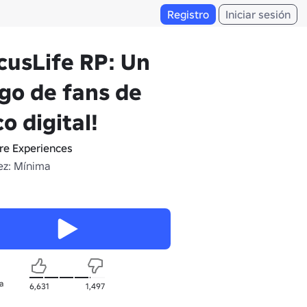
Registro
Iniciar sesión
cusLife RP: Un
go de fans de
co digital!
re Experiences
z: Mínima
a
6,631
1,497