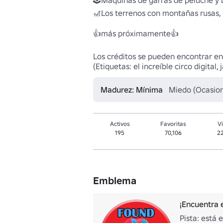
🕹️Máquinas de garras de peluche y b
🎢Los terrenos con montañas rusas, 
👍más próximamente👍

Los créditos se pueden encontrar en l
(Etiquetas: el increíble circo digital,
Madurez: Mínima
Miedo (Ocasion
Activos
Favoritas
Vi
195
70,106
2
Emblema
¡Encuentra 
Pista: está 