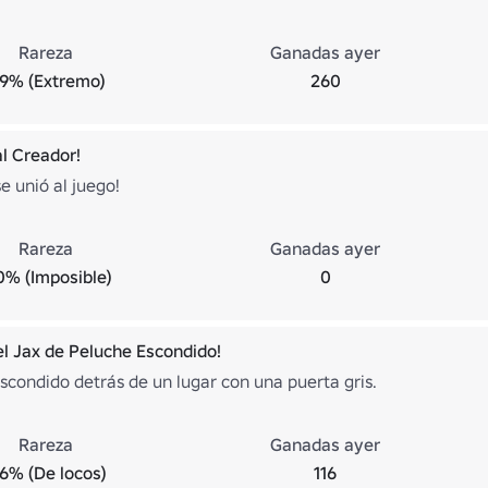
Rareza
Ganadas ayer
.9% (Extremo)
260
al Creador!
se unió al juego!
Rareza
Ganadas ayer
0% (Imposible)
0
el Jax de Peluche Escondido!
escondido detrás de un lugar con una puerta gris.
Rareza
Ganadas ayer
.6% (De locos)
116