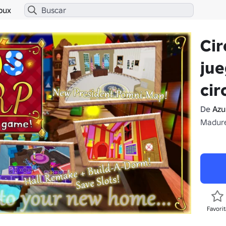
bux
Cir
jue
cir
De
Azu
Madure
Favorit