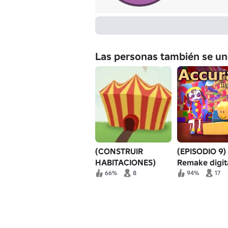
Las personas también se un
(CONSTRUIR
(EPISODIO 9)
HABITACIONES)
Remake digit
TADC RP: Programa
preciso del ci
66%
8
94%
17
de circo digital