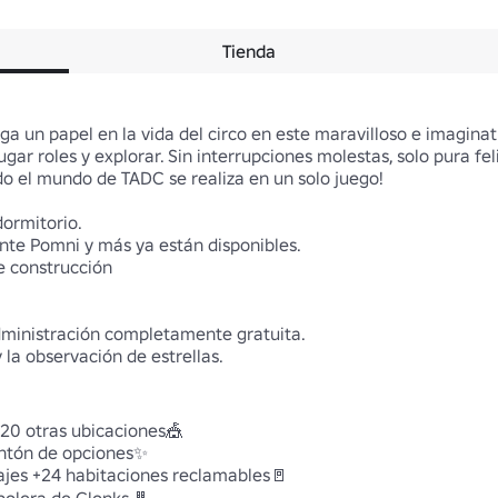
Tienda
ga un papel en la vida del circo en este maravilloso e imaginati
gar roles y explorar. Sin interrupciones molestas, solo pura feli
o el mundo de TADC se realiza en un solo juego!

ormitorio.

nte Pomni y más ya están disponibles.

 construcción 

dministración completamente gratuita.

y la observación de estrellas.

20 otras ubicaciones🎪 

tón de opciones✨ 

ajes +24 habitaciones reclamables🚪 
