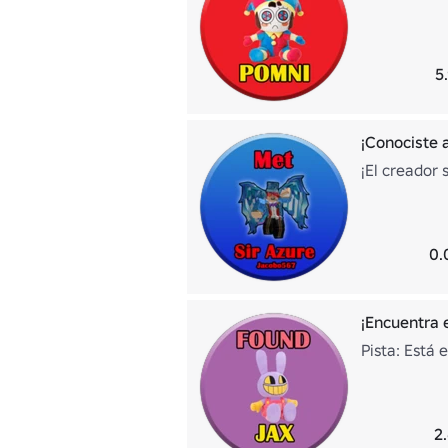
5
¡Conociste 
¡El creador 
0.
¡Encuentra 
Pista: Está 
2