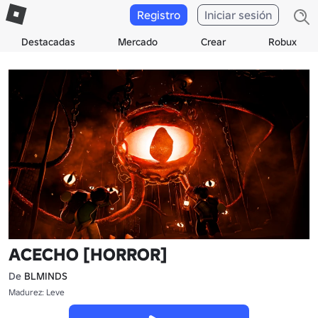
Registro
Iniciar sesión
Destacadas
Mercado
Crear
Robux
ACECHO [HORROR]
De
BLMINDS
Madurez: Leve