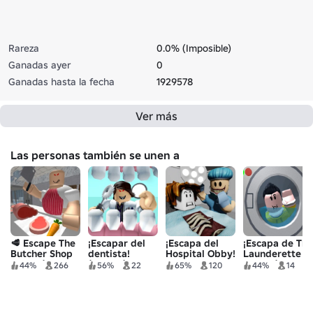
Rareza
0.0% (Imposible)
Ganadas ayer
0
Ganadas hasta la fecha
1929578
Ver más
Las personas también se unen a
🥩 Escape The
¡Escapar del
¡Escapa del
¡Escapa de The
Butcher Shop
dentista!
Hospital Obby!
Launderette
Obby! (NEW
(¡OBBY!)
Obby! (LEER
44%
266
56%
22
65%
120
44%
14
READ DESC)
DESC)