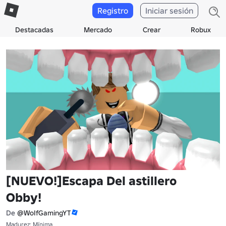
Registro
Iniciar sesión
Destacadas
Mercado
Crear
Robux
[NUEVO!]Escapa Del astillero
Obby!
De
@WoIfGamingYT
Madurez: Mínima