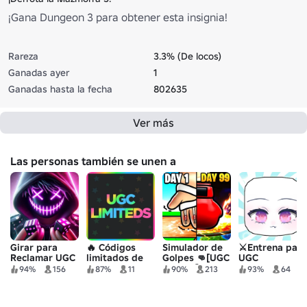
¡Gana Dungeon 3 para obtener esta insignia!
Rareza
3.3% (De locos)
Ganadas ayer
1
Ganadas hasta la fecha
802635
Ver más
Las personas también se unen a
Girar para
🔥 Códigos
Simulador de
⚔️Entrena para
Reclamar UGC
limitados de
Golpes 👊[UGC
UGC
UGC
GRATIS]
94%
156
87%
11
90%
213
93%
64