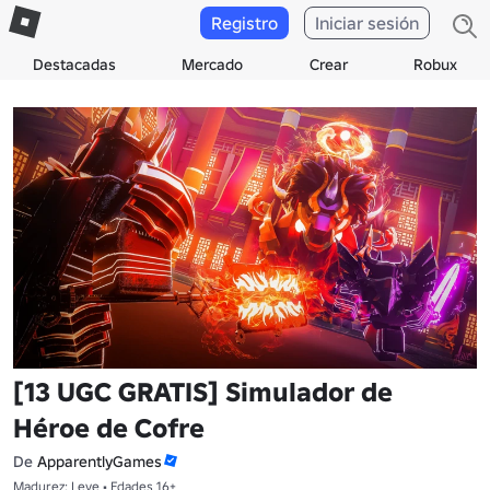
Registro
Iniciar sesión
Destacadas
Mercado
Crear
Robux
[13 UGC GRATIS] Simulador de
Héroe de Cofre
De
ApparentlyGames
Madurez: Leve • Edades 16+