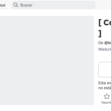
bux
[ C
]
De
@br
Madure
Esta e
no está
Favorit