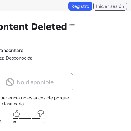
Registro
Iniciar sesión
ontent Deleted
andonhare
z: Desconocida
No disponible
xperiencia no es accesible porque
 clasificada
a
19
3